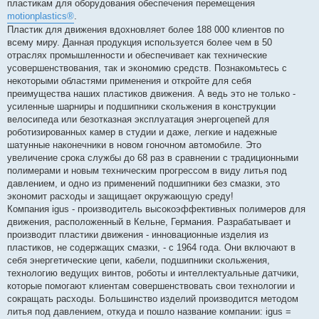
пластикам для оборудования обеспечения перемещения
motionplastics®
.
Пластик для движения вдохновляет более 188 000 клиентов по
всему миру. Данная продукция используется более чем в 50
отраслях промышленности и обеспечивает как технические
усовершенствования, так и экономию средств. Познакомьтесь с
некоторыми областями применения и откройте для себя
преимущества наших пластиков движения. А ведь это не только -
усиленные шарниры и подшипники скольжения в конструкции
велосипеда или безотказная эксплуатация энергоцепей для
роботизированных камер в студии и даже, легкие и надежные
шатунные наконечники в новом гоночном автомобиле. Это
увеличение срока службы до 68 раз в сравнении с традиционными
полимерами и новым техническим прогрессом в виду литья под
давлением, и одно из применений подшипники без смазки, это
экономит расходы и защищает окружающую среду!
Компания igus - производитель высокоэффективных полимеров для
движения, расположенный в Кельне, Германия. Разрабатывает и
производит пластики движения - инновационные изделия из
пластиков, не содержащих смазки, - с 1964 года. Они включают в
себя энергетические цепи, кабели, подшипники скольжения,
технологию ведущих винтов, роботы и интеллектуальные датчики,
которые помогают клиентам совершенствовать свои технологии и
сокращать расходы. Большинство изделий производится методом
литья под давлением, откуда и пошло название компании: igus =