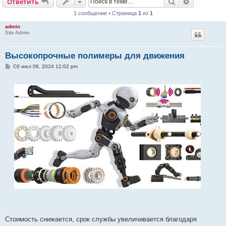
Поиск
Расширен
Ответить
1 сообщение • Страница
1
из
1
admin
Site Admin
Высокопрочные полимеры для движения
С
Сб июл 06, 2024 12:02 pm
о
о
б
щ
е
н
и
е
Стоимость снижается, срок службы увеличивается благодаря