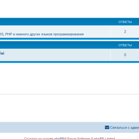
ширенный поиск
ОТВЕТЫ
2
JS, PHP и немного других языков программирования
ОТВЕТЫ
їні
0
Связаться с адми
Создано на основе
phpBB
® Forum Software © phpBB Limited