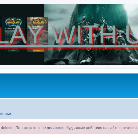
 инных
ll be deleted. Пользователи не делающие будь какие действия на сайте в течени