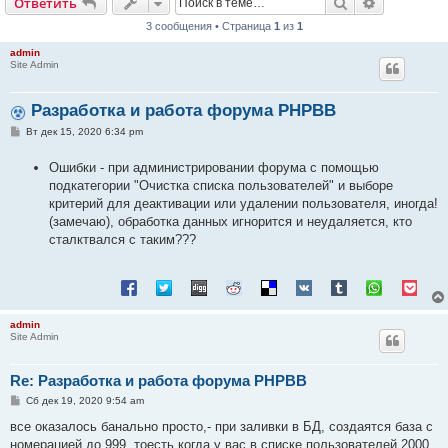
Поиск
Расширен
Ответить
3 сообщения • Страница
1
из
1
admin
Site Admin
Разработка и работа форума PHPBB
С
Вт дек 15, 2020 6:34 pm
о
о
Ошибки - при администрировании форума с помощью
б
щ
подкатегории "Очистка списка пользователей" и выборе
е
критерий для деактивации или удалении пользователя, иногда!
н
и
(замечаю), обработка данных игнорится и неудаляется, кто
е
сталктвался с таким???
admin
Site Admin
Re: Разработка и работа форума PHPBB
С
Сб дек 19, 2020 9:54 am
о
о
все оказалось банально просто,- при заливки в БД, создаятся база с
б
номерацией до 999, тоесть когда у вас в списке пользователей 2000
щ