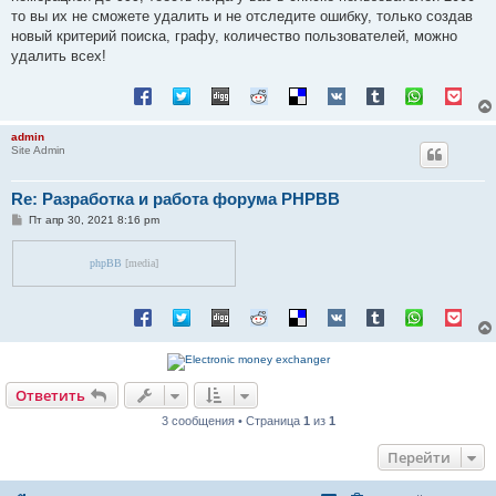
е
то вы их не сможете удалить и не отследите ошибку, только создав
н
новый критерий поиска, графу, количество пользователей, можно
и
е
удалить всех!
admin
Site Admin
Re: Разработка и работа форума PHPBB
С
Пт апр 30, 2021 8:16 pm
о
о
б
phpBB
[media]
щ
е
н
и
е
Ответить
3 сообщения • Страница
1
из
1
Перейти