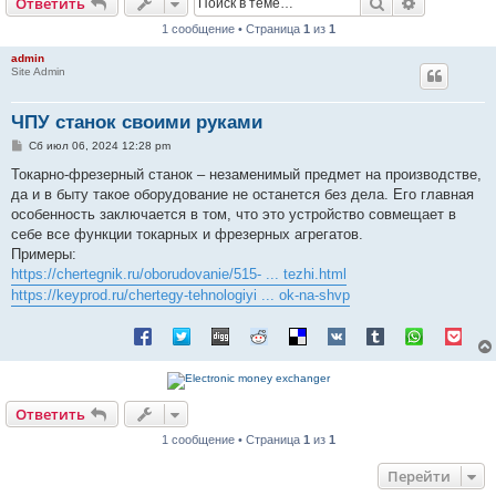
Поиск
Расширен
Ответить
1 сообщение • Страница
1
из
1
admin
Site Admin
ЧПУ станок своими руками
С
Сб июл 06, 2024 12:28 pm
о
о
Токарно-фрезерный станок – незаменимый предмет на производстве,
б
да и в быту такое оборудование не останется без дела. Его главная
щ
е
особенность заключается в том, что это устройство совмещает в
н
себе все функции токарных и фрезерных агрегатов.
и
е
Примеры:
https://chertegnik.ru/oborudovanie/515- ... tezhi.html
https://keyprod.ru/chertegy-tehnologiyi ... ok-na-shvp
Ответить
1 сообщение • Страница
1
из
1
Перейти