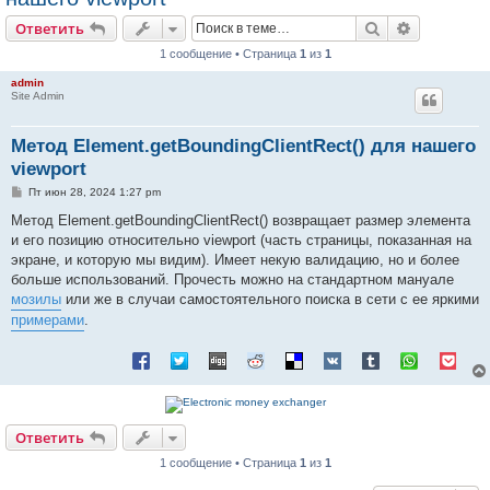
Поиск
Расширен
Ответить
1 сообщение • Страница
1
из
1
admin
Site Admin
Метод Element.getBoundingClientRect() для нашего
viewport
С
Пт июн 28, 2024 1:27 pm
о
о
Метод Element.getBoundingClientRect() возвращает размер элемента
б
и его позицию относительно viewport (часть страницы, показанная на
щ
е
экране, и которую мы видим). Имеет некую валидацию, но и более
н
больше использований. Прочесть можно на стандартном мануале
и
е
мозилы
или же в случаи самостоятельного поиска в сети с ее яркими
примерами
.
Ответить
1 сообщение • Страница
1
из
1