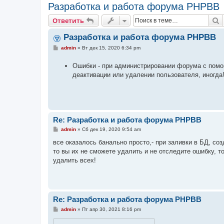
Разработка и работа форума PHPBB
П
Ответить
Разработка и работа форума PHPBB
С
admin
»
Вт дек 15, 2020 6:34 pm
о
о
Ошибки - при администрировании форума с помо
б
щ
деактивации или удалении пользователя, иногда!
е
н
и
е
Re: Разработка и работа форума PHPBB
С
admin
»
Сб дек 19, 2020 9:54 am
о
о
все оказалось банально просто,- при заливки в БД, соз
б
то вы их не сможете удалить и не отследите ошибку, т
щ
е
удалить всех!
н
и
е
Re: Разработка и работа форума PHPBB
С
admin
»
Пт апр 30, 2021 8:16 pm
о
о