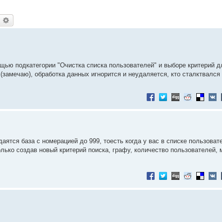
оиск
Расширенный поиск
щью подкатегории "Очистка списка пользователей" и выборе критерий д
(замечаю), обработка данных игнорится и неудаляется, кто сталктвался
даятся база с номерацией до 999, тоесть когда у вас в списке пользоват
олько создав новый критерий поиска, графу, количество пользователей,