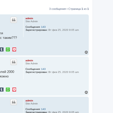
3 сообщения • Страница
1
из
1
admin
Site Admin
Сообщения:
143
Зарегистрирован:
Вт фев 25, 2020 9:05 am
ля
 с таким???
В
е
р
admin
н
Site Admin
у
Сообщения:
143
т
елей 2000
Зарегистрирован:
Вт фев 25, 2020 9:05 am
ь
 можно
с
я
к
н
а
В
ч
е
а
р
admin
л
н
Site Admin
у
у
Сообщения:
143
т
Зарегистрирован:
Вт фев 25, 2020 9:05 am