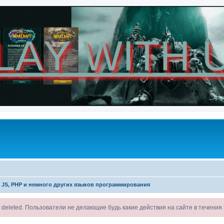
 JS, PHP и немного других языков программирования
ll be deleted. Пользователи не делающие будь какие действия на сайте в течени