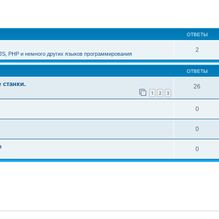
ширенный поиск
ОТВЕТЫ
2
JS, PHP и немного других языков программирования
ОТВЕТЫ
 станки.
26
1
2
3
0
0
е
0