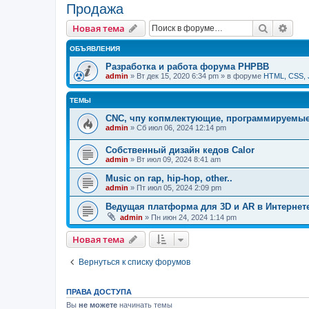
Продажа
Поиск
Рас
Новая тема
ОБЪЯВЛЕНИЯ
Разработка и работа форума PHPBB
admin
» Вт дек 15, 2020 6:34 pm » в форуме
HTML, CSS, 
ТЕМЫ
CNC, чпу копмлектующие, программируемые
admin
» Сб июл 06, 2024 12:14 pm
Собственный дизайн кедов Calor
admin
» Вт июл 09, 2024 8:41 am
Music on rap, hip-hop, other..
admin
» Пт июл 05, 2024 2:09 pm
Ведущая платформа для 3D и AR в Интернет
admin
» Пн июн 24, 2024 1:14 pm
Новая тема
Вернуться к списку форумов
ПРАВА ДОСТУПА
Вы
не можете
начинать темы