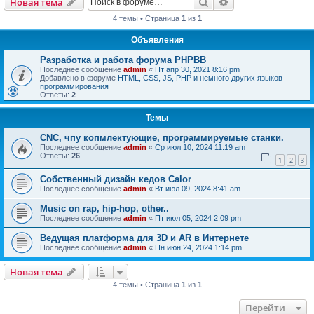
Поиск
Расширенный пои
Новая тема
4 темы • Страница
1
из
1
Объявления
Разработка и работа форума PHPBB
Последнее сообщение
admin
«
Пт апр 30, 2021 8:16 pm
Добавлено в форуме
HTML, CSS, JS, PHP и немного других языков
программирования
Ответы:
2
Темы
CNC, чпу копмлектующие, программируемые станки.
Последнее сообщение
admin
«
Ср июл 10, 2024 11:19 am
Ответы:
26
1
2
3
Собственный дизайн кедов Calor
Последнее сообщение
admin
«
Вт июл 09, 2024 8:41 am
Music on rap, hip-hop, other..
Последнее сообщение
admin
«
Пт июл 05, 2024 2:09 pm
Ведущая платформа для 3D и AR в Интернете
Последнее сообщение
admin
«
Пн июн 24, 2024 1:14 pm
Новая тема
4 темы • Страница
1
из
1
Перейти