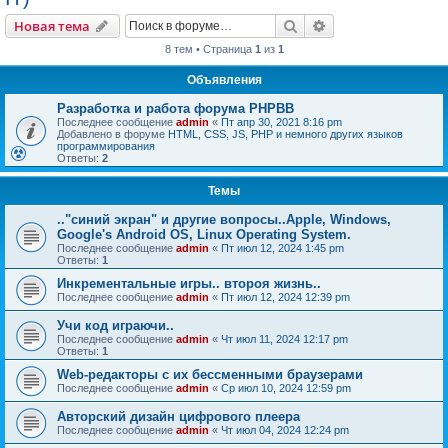
Поиск
Расширенный пои
Новая тема
8 тем • Страница
1
из
1
Объявления
Разработка и работа форума PHPBB
Последнее сообщение
admin
«
Пт апр 30, 2021 8:16 pm
Добавлено в форуме
HTML, CSS, JS, PHP и немного других языков
программирования
Ответы:
2
Темы
.."синий экран" и другие вопросы..Apple, Windows,
Google's Android OS, Linux Operating System.
Последнее сообщение
admin
«
Пт июл 12, 2024 1:45 pm
Ответы:
1
Инкрементальные игры.. второя жизнь..
Последнее сообщение
admin
«
Пт июл 12, 2024 12:39 pm
Учи код играючи..
Последнее сообщение
admin
«
Чт июл 11, 2024 12:17 pm
Ответы:
1
Web-редакторы с их бессменными браузерами
Последнее сообщение
admin
«
Ср июл 10, 2024 12:59 pm
Авторский дизайн цифрового плеера
Последнее сообщение
admin
«
Чт июл 04, 2024 12:24 pm