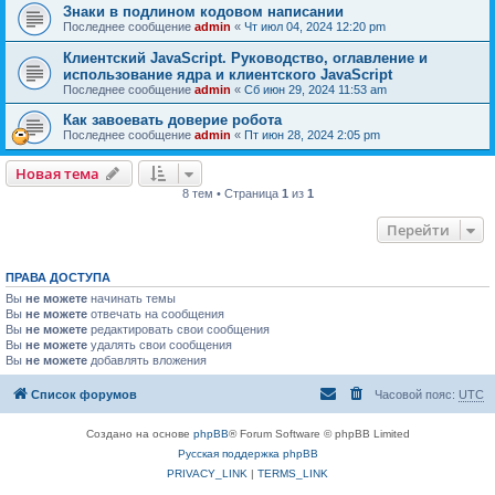
Знаки в подлином кодовом написании
Последнее сообщение
admin
«
Чт июл 04, 2024 12:20 pm
Клиентский JavaScript. Руководство, оглавление и
использование ядра и клиентского JavaScript
Последнее сообщение
admin
«
Сб июн 29, 2024 11:53 am
Как завоевать доверие робота
Последнее сообщение
admin
«
Пт июн 28, 2024 2:05 pm
Новая тема
8 тем • Страница
1
из
1
Перейти
ПРАВА ДОСТУПА
Вы
не можете
начинать темы
Вы
не можете
отвечать на сообщения
Вы
не можете
редактировать свои сообщения
Вы
не можете
удалять свои сообщения
Вы
не можете
добавлять вложения
Список форумов
Часовой пояс:
UTC
Создано на основе
phpBB
® Forum Software © phpBB Limited
Русская поддержка phpBB
PRIVACY_LINK
|
TERMS_LINK