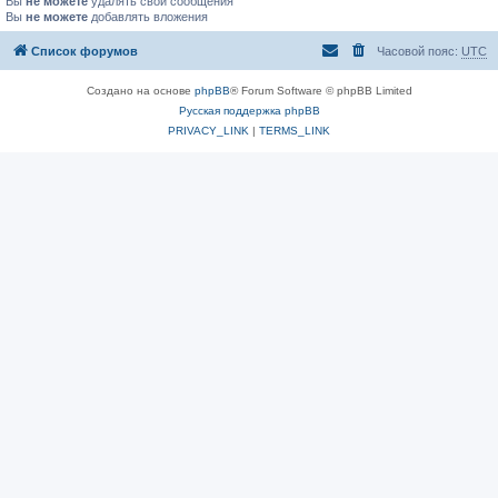
Вы
не можете
удалять свои сообщения
Вы
не можете
добавлять вложения
Список форумов
Часовой пояс:
UTC
Создано на основе
phpBB
® Forum Software © phpBB Limited
Русская поддержка phpBB
PRIVACY_LINK
|
TERMS_LINK