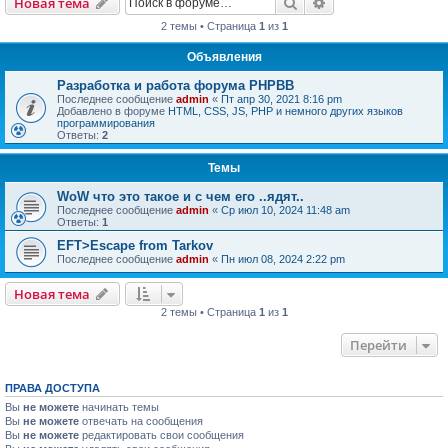
Поиск
Расширенный пои
Новая тема
2 темы • Страница
1
из
1
Объявления
Разработка и работа форума PHPBB
Последнее сообщение
admin
«
Пт апр 30, 2021 8:16 pm
Добавлено в форуме
HTML, CSS, JS, PHP и немного других языков
программирования
Ответы:
2
Темы
WoW что это такое и с чем его ..ядят..
Последнее сообщение
admin
«
Ср июл 10, 2024 11:48 am
Ответы:
1
EFT>Escape from Tarkov
Последнее сообщение
admin
«
Пн июл 08, 2024 2:22 pm
Новая тема
2 темы • Страница
1
из
1
Перейти
ПРАВА ДОСТУПА
Вы
не можете
начинать темы
Вы
не можете
отвечать на сообщения
Вы
не можете
редактировать свои сообщения