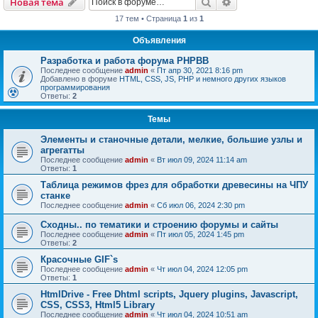
Поиск
Расширенный пои
Новая тема
17 тем • Страница
1
из
1
Объявления
Разработка и работа форума PHPBB
Последнее сообщение
admin
«
Пт апр 30, 2021 8:16 pm
Добавлено в форуме
HTML, CSS, JS, PHP и немного других языков
программирования
Ответы:
2
Темы
Элементы и станочные детали, мелкие, большие узлы и
агрегатты
Последнее сообщение
admin
«
Вт июл 09, 2024 11:14 am
Ответы:
1
Таблица режимов фрез для обработки древесины на ЧПУ
станке
Последнее сообщение
admin
«
Сб июл 06, 2024 2:30 pm
Сходны.. по тематики и строению форумы и сайты
Последнее сообщение
admin
«
Пт июл 05, 2024 1:45 pm
Ответы:
2
Красочные GIF`s
Последнее сообщение
admin
«
Чт июл 04, 2024 12:05 pm
Ответы:
1
HtmlDrive - Free Dhtml scripts, Jquery plugins, Javascript,
CSS, CSS3, Html5 Library
Последнее сообщение
admin
«
Чт июл 04, 2024 10:51 am