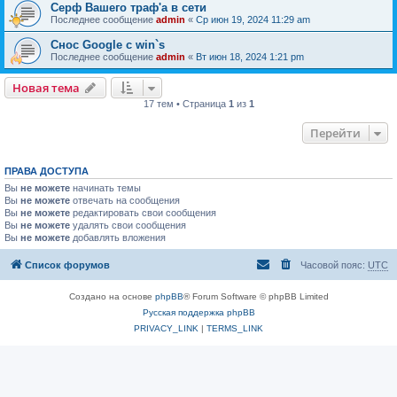
Серф Вашего траф'а в сети
Последнее сообщение
admin
«
Ср июн 19, 2024 11:29 am
Снос Google c win`s
Последнее сообщение
admin
«
Вт июн 18, 2024 1:21 pm
Новая тема
17 тем • Страница
1
из
1
Перейти
ПРАВА ДОСТУПА
Вы
не можете
начинать темы
Вы
не можете
отвечать на сообщения
Вы
не можете
редактировать свои сообщения
Вы
не можете
удалять свои сообщения
Вы
не можете
добавлять вложения
Список форумов
Часовой пояс:
UTC
Создано на основе
phpBB
® Forum Software © phpBB Limited
Русская поддержка phpBB
PRIVACY_LINK
|
TERMS_LINK