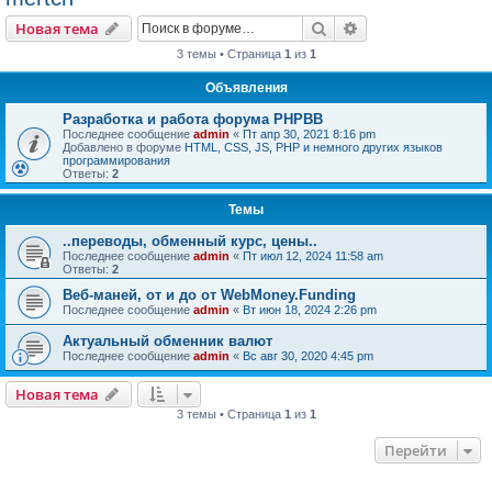
Поиск
Расширенный пои
Новая тема
3 темы • Страница
1
из
1
Объявления
Разработка и работа форума PHPBB
Последнее сообщение
admin
«
Пт апр 30, 2021 8:16 pm
Добавлено в форуме
HTML, CSS, JS, PHP и немного других языков
программирования
Ответы:
2
Темы
..переводы, обменный курс, цены..
Последнее сообщение
admin
«
Пт июл 12, 2024 11:58 am
Ответы:
2
Веб-маней, от и до от WebMoney.Funding
Последнее сообщение
admin
«
Вт июн 18, 2024 2:26 pm
Актуальный обменник валют
Последнее сообщение
admin
«
Вс авг 30, 2020 4:45 pm
Новая тема
3 темы • Страница
1
из
1
Перейти