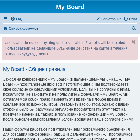
My Board
FAQ
Регистрация
Вход
П
Список форумов
о
Users who do not do anything on the site within 3 weeks will be deleted.
и
Пользователи не делающие будь какие действия на сайте в течения
с
3 недель будут удалены.
к
My Board - Общие правила
Заходя на конференцию «My Board» (в дальнейшем «мы», «наш», «My
Board», «https://andrey.testprojects.net/forum-bullet»), вы подтверждаете
своё согласие со следующими условиями. Если вы не согласны с ними,
пожалуйста, не заходите и не пользуйтесь форумами «My Board». Мы
оставляем за собой право изменять эти правила в любое время и
сделаем всё возможное, чтобы уведомить вас об этом, однако с вашей
стороны было бы разумным регулярно просматривать этот текст на
предмет изменений, так как использование конференции «My Board»
после обновления/исправления условий означает ваше согласие с ними.
Наши форумы работают под управлением программного обеспечения
для создания конференций phpBB (в дальнейшем «они», «программное
обеспечение phpBB», «www.phpbb.com», «phpBB Limited», «phpBB