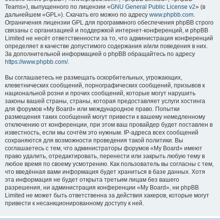
Teams»), выпущенного по лицензии «
GNU General Public License v2
» (в
дальнейшем «GPL»). Скачать его можно по адресу
www.phpbb.com
.
Ограничения лицензии GPL для программного обеспечения phpBB строго
связаны с организацией и поддержкой интернет-конференций, и phpBB
Limited не несёт ответственности за то, что администрация конференций
определяет в качестве допустимого содержания и/или поведения в них.
За дополнительной информацией о phpBB обращайтесь по адресу
https://www.phpbb.com/
.
Вы соглашаетесь не размещать оскорбительных, угрожающих,
клеветнических сообщений, порнографических сообщений, призывов к
национальной розни и прочих сообщений, которые могут нарушить
законы вашей страны, страны, которая предоставляет услуги хостинга
для форумов «My Board» или международное право. Попытки
размещения таких сообщений могут привести к вашему немедленному
отключению от конференции, при этом ваш провайдер будет поставлен в
известность, если мы сочтём это нужным. IP-адреса всех сообщений
сохраняются для возможности проведения такой политики. Вы
соглашаетесь с тем, что администраторы форумов «My Board» имеют
право удалить, отредактировать, перенести или закрыть любую тему в
любое время по своему усмотрению. Как пользователь вы согласны с тем,
что введённая вами информация будет храниться в базе данных. Хотя
эта информация не будет открыта третьим лицам без вашего
разрешения, ни администрация конференции «My Board», ни phpBB
Limited не может быть ответственна за действия хакеров, которые могут
привести к несанкционированному доступу к ней.