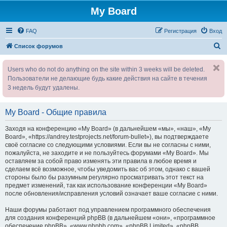
My Board
FAQ
Регистрация
Вход
П
Список форумов
о
Users who do not do anything on the site within 3 weeks will be deleted.
и
Пользователи не делающие будь какие действия на сайте в течения
с
3 недель будут удалены.
к
My Board - Общие правила
Заходя на конференцию «My Board» (в дальнейшем «мы», «наш», «My
Board», «https://andrey.testprojects.net/forum-bullet»), вы подтверждаете
своё согласие со следующими условиями. Если вы не согласны с ними,
пожалуйста, не заходите и не пользуйтесь форумами «My Board». Мы
оставляем за собой право изменять эти правила в любое время и
сделаем всё возможное, чтобы уведомить вас об этом, однако с вашей
стороны было бы разумным регулярно просматривать этот текст на
предмет изменений, так как использование конференции «My Board»
после обновления/исправления условий означает ваше согласие с ними.
Наши форумы работают под управлением программного обеспечения
для создания конференций phpBB (в дальнейшем «они», «программное
обеспечение phpBB», «www.phpbb.com», «phpBB Limited», «phpBB