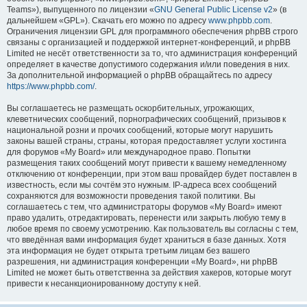
Teams»), выпущенного по лицензии «
GNU General Public License v2
» (в
дальнейшем «GPL»). Скачать его можно по адресу
www.phpbb.com
.
Ограничения лицензии GPL для программного обеспечения phpBB строго
связаны с организацией и поддержкой интернет-конференций, и phpBB
Limited не несёт ответственности за то, что администрация конференций
определяет в качестве допустимого содержания и/или поведения в них.
За дополнительной информацией о phpBB обращайтесь по адресу
https://www.phpbb.com/
.
Вы соглашаетесь не размещать оскорбительных, угрожающих,
клеветнических сообщений, порнографических сообщений, призывов к
национальной розни и прочих сообщений, которые могут нарушить
законы вашей страны, страны, которая предоставляет услуги хостинга
для форумов «My Board» или международное право. Попытки
размещения таких сообщений могут привести к вашему немедленному
отключению от конференции, при этом ваш провайдер будет поставлен в
известность, если мы сочтём это нужным. IP-адреса всех сообщений
сохраняются для возможности проведения такой политики. Вы
соглашаетесь с тем, что администраторы форумов «My Board» имеют
право удалить, отредактировать, перенести или закрыть любую тему в
любое время по своему усмотрению. Как пользователь вы согласны с тем,
что введённая вами информация будет храниться в базе данных. Хотя
эта информация не будет открыта третьим лицам без вашего
разрешения, ни администрация конференции «My Board», ни phpBB
Limited не может быть ответственна за действия хакеров, которые могут
привести к несанкционированному доступу к ней.