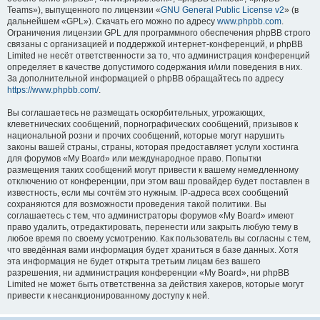
Teams»), выпущенного по лицензии «
GNU General Public License v2
» (в
дальнейшем «GPL»). Скачать его можно по адресу
www.phpbb.com
.
Ограничения лицензии GPL для программного обеспечения phpBB строго
связаны с организацией и поддержкой интернет-конференций, и phpBB
Limited не несёт ответственности за то, что администрация конференций
определяет в качестве допустимого содержания и/или поведения в них.
За дополнительной информацией о phpBB обращайтесь по адресу
https://www.phpbb.com/
.
Вы соглашаетесь не размещать оскорбительных, угрожающих,
клеветнических сообщений, порнографических сообщений, призывов к
национальной розни и прочих сообщений, которые могут нарушить
законы вашей страны, страны, которая предоставляет услуги хостинга
для форумов «My Board» или международное право. Попытки
размещения таких сообщений могут привести к вашему немедленному
отключению от конференции, при этом ваш провайдер будет поставлен в
известность, если мы сочтём это нужным. IP-адреса всех сообщений
сохраняются для возможности проведения такой политики. Вы
соглашаетесь с тем, что администраторы форумов «My Board» имеют
право удалить, отредактировать, перенести или закрыть любую тему в
любое время по своему усмотрению. Как пользователь вы согласны с тем,
что введённая вами информация будет храниться в базе данных. Хотя
эта информация не будет открыта третьим лицам без вашего
разрешения, ни администрация конференции «My Board», ни phpBB
Limited не может быть ответственна за действия хакеров, которые могут
привести к несанкционированному доступу к ней.