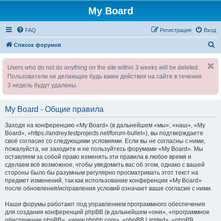
My Board
FAQ
Регистрация
Вход
П
Список форумов
о
Users who do not do anything on the site within 3 weeks will be deleted.
и
Пользователи не делающие будь какие действия на сайте в течения
с
3 недель будут удалены.
к
My Board - Общие правила
Заходя на конференцию «My Board» (в дальнейшем «мы», «наш», «My
Board», «https://andrey.testprojects.net/forum-bullet»), вы подтверждаете
своё согласие со следующими условиями. Если вы не согласны с ними,
пожалуйста, не заходите и не пользуйтесь форумами «My Board». Мы
оставляем за собой право изменять эти правила в любое время и
сделаем всё возможное, чтобы уведомить вас об этом, однако с вашей
стороны было бы разумным регулярно просматривать этот текст на
предмет изменений, так как использование конференции «My Board»
после обновления/исправления условий означает ваше согласие с ними.
Наши форумы работают под управлением программного обеспечения
для создания конференций phpBB (в дальнейшем «они», «программное
обеспечение phpBB», «www.phpbb.com», «phpBB Limited», «phpBB