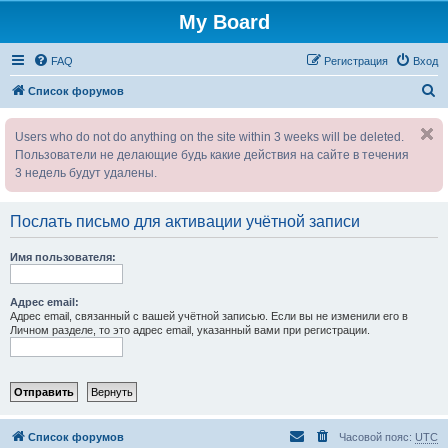
My Board
FAQ
Регистрация
Вход
П
Список форумов
о
Users who do not do anything on the site within 3 weeks will be deleted.
и
Пользователи не делающие будь какие действия на сайте в течения
с
3 недель будут удалены.
к
Послать письмо для активации учётной записи
Имя пользователя:
Адрес email:
Адрес email, связанный с вашей учётной записью. Если вы не изменили его в
Личном разделе, то это адрес email, указанный вами при регистрации.
Список форумов
Часовой пояс:
UTC