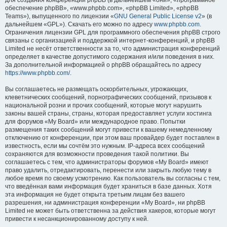
для создания конференций phpBB (в дальнейшем «они», «программное
обеспечение phpBB», «www.phpbb.com», «phpBB Limited», «phpBB
Teams»), выпущенного по лицензии «
GNU General Public License v2
» (в
дальнейшем «GPL»). Скачать его можно по адресу
www.phpbb.com
.
Ограничения лицензии GPL для программного обеспечения phpBB строго
связаны с организацией и поддержкой интернет-конференций, и phpBB
Limited не несёт ответственности за то, что администрация конференций
определяет в качестве допустимого содержания и/или поведения в них.
За дополнительной информацией о phpBB обращайтесь по адресу
https://www.phpbb.com/
.
Вы соглашаетесь не размещать оскорбительных, угрожающих,
клеветнических сообщений, порнографических сообщений, призывов к
национальной розни и прочих сообщений, которые могут нарушить
законы вашей страны, страны, которая предоставляет услуги хостинга
для форумов «My Board» или международное право. Попытки
размещения таких сообщений могут привести к вашему немедленному
отключению от конференции, при этом ваш провайдер будет поставлен в
известность, если мы сочтём это нужным. IP-адреса всех сообщений
сохраняются для возможности проведения такой политики. Вы
соглашаетесь с тем, что администраторы форумов «My Board» имеют
право удалить, отредактировать, перенести или закрыть любую тему в
любое время по своему усмотрению. Как пользователь вы согласны с тем,
что введённая вами информация будет храниться в базе данных. Хотя
эта информация не будет открыта третьим лицам без вашего
разрешения, ни администрация конференции «My Board», ни phpBB
Limited не может быть ответственна за действия хакеров, которые могут
привести к несанкционированному доступу к ней.