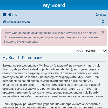
My Board
FAQ
Вход
П
Список форумов
о
Users who do not do anything on the site within 3 weeks will be deleted.
и
Пользователи не делающие будь какие действия на сайте в течения
с
3 недель будут удалены.
к
Язык:
My Board - Регистрация
Заходя на конференцию «My Board» (в дальнейшем «мы», «наш», «My
Board», «https://andrey.testprojects.net/forum-bullet»), вы подтверждаете
своё согласие со следующими условиями. Если вы не согласны с ними,
пожалуйста, не заходите и не пользуйтесь форумами «My Board». Мы
оставляем за собой право изменять эти правила в любое время и
сделаем всё возможное, чтобы уведомить вас об этом, однако с вашей
стороны было бы разумным регулярно просматривать этот текст на
предмет изменений, так как использование конференции «My Board»
после обновления/исправления условий означает ваше согласие с ними.
Наши форумы работают под управлением программного обеспечения