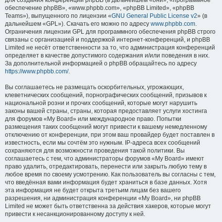
для создания конференций phpBB (в дальнейшем «они», «программное
обеспечение phpBB», «www.phpbb.com», «phpBB Limited», «phpBB
Teams»), выпущенного по лицензии «
GNU General Public License v2
» (в
дальнейшем «GPL»). Скачать его можно по адресу
www.phpbb.com
.
Ограничения лицензии GPL для программного обеспечения phpBB строго
связаны с организацией и поддержкой интернет-конференций, и phpBB
Limited не несёт ответственности за то, что администрация конференций
определяет в качестве допустимого содержания и/или поведения в них.
За дополнительной информацией о phpBB обращайтесь по адресу
https://www.phpbb.com/
.
Вы соглашаетесь не размещать оскорбительных, угрожающих,
клеветнических сообщений, порнографических сообщений, призывов к
национальной розни и прочих сообщений, которые могут нарушить
законы вашей страны, страны, которая предоставляет услуги хостинга
для форумов «My Board» или международное право. Попытки
размещения таких сообщений могут привести к вашему немедленному
отключению от конференции, при этом ваш провайдер будет поставлен в
известность, если мы сочтём это нужным. IP-адреса всех сообщений
сохраняются для возможности проведения такой политики. Вы
соглашаетесь с тем, что администраторы форумов «My Board» имеют
право удалить, отредактировать, перенести или закрыть любую тему в
любое время по своему усмотрению. Как пользователь вы согласны с тем,
что введённая вами информация будет храниться в базе данных. Хотя
эта информация не будет открыта третьим лицам без вашего
разрешения, ни администрация конференции «My Board», ни phpBB
Limited не может быть ответственна за действия хакеров, которые могут
привести к несанкционированному доступу к ней.