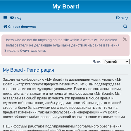
My Board
FAQ
Вход
П
Список форумов
о
Users who do not do anything on the site within 3 weeks will be deleted.
и
Пользователи не делающие будь какие действия на сайте в течения
с
3 недель будут удалены.
к
Язык:
My Board - Регистрация
Заходя на конференцию «My Board» (в дальнейшем «мы», «наш», «My
Board», «https://andrey.testprojects.net/forum-bullet»), вы подтверждаете
своё согласие со следующими условиями. Если вы не согласны с ними,
пожалуйста, не заходите и не пользуйтесь форумами «My Board». Мы
оставляем за собой право изменять эти правила в любое время и
сделаем всё возможное, чтобы уведомить вас об этом, однако с вашей
стороны было бы разумным регулярно просматривать этот текст на
предмет изменений, так как использование конференции «My Board»
после обновления/исправления условий означает ваше согласие с ними.
Наши форумы работают под управлением программного обеспечения