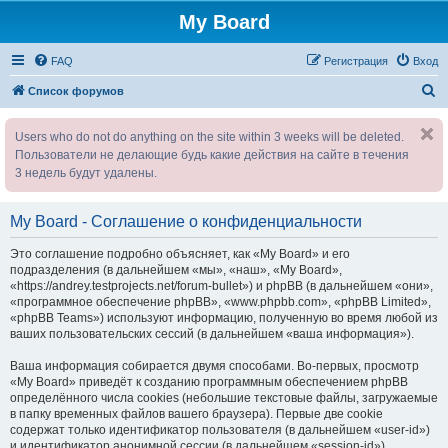
My Board
FAQ
Регистрация
Вход
П
Список форумов
о
Users who do not do anything on the site within 3 weeks will be deleted.
и
Пользователи не делающие будь какие действия на сайте в течения
с
3 недель будут удалены.
к
My Board - Соглашение о конфиденциальности
Это соглашение подробно объясняет, как «My Board» и его
подразделения (в дальнейшем «мы», «наш», «My Board»,
«https://andrey.testprojects.net/forum-bullet») и phpBB (в дальнейшем «они»,
«программное обеспечение phpBB», «www.phpbb.com», «phpBB Limited»,
«phpBB Teams») используют информацию, полученную во время любой из
ваших пользовательских сессий (в дальнейшем «ваша информация»).
Ваша информация собирается двумя способами. Во-первых, просмотр
«My Board» приведёт к созданию программным обеспечением phpBB
определённого числа cookies (небольшие текстовые файлы, загружаемые
в папку временных файлов вашего браузера). Первые две cookie
содержат только идентификатор пользователя (в дальнейшем «user-id»)
и идентификатор анонимной сессии (в дальнейшем «session-id»),