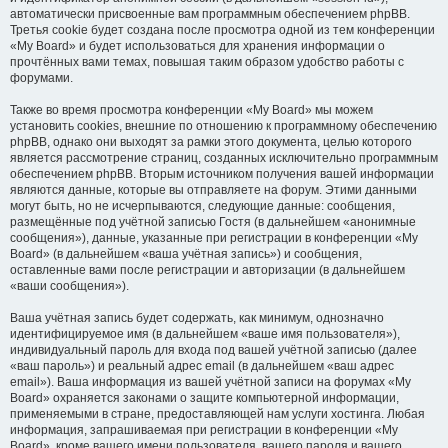
автоматически присвоенные вам программным обеспечением phpBB.
Третья cookie будет создана после просмотра одной из тем конференции
«My Board» и будет использоваться для хранения информации о
прочтённых вами темах, повышая таким образом удобство работы с
форумами.
Также во время просмотра конференции «My Board» мы можем
установить cookies, внешние по отношению к программному обеспечению
phpBB, однако они выходят за рамки этого документа, целью которого
является рассмотрение страниц, созданных исключительно программным
обеспечением phpBB. Вторым источником получения вашей информации
являются данные, которые вы отправляете на форум. Этими данными
могут быть, но не исчерпываются, следующие данные: сообщения,
размещённые под учётной записью Гостя (в дальнейшем «анонимные
сообщения»), данные, указанные при регистрации в конференции «My
Board» (в дальнейшем «ваша учётная запись») и сообщения,
оставленные вами после регистрации и авторизации (в дальнейшем
«ваши сообщения»).
Ваша учётная запись будет содержать, как минимум, однозначно
идентифицируемое имя (в дальнейшем «ваше имя пользователя»),
индивидуальный пароль для входа под вашей учётной записью (далее
«ваш пароль») и реальный адрес email (в дальнейшем «ваш адрес
email»). Ваша информация из вашей учётной записи на форумах «My
Board» охраняется законами о защите компьютерной информации,
применяемыми в стране, предоставляющей нам услуги хостинга. Любая
информация, запрашиваемая при регистрации в конференции «My
Board», кроме вашего имени пользователя, вашего пароля и вашего