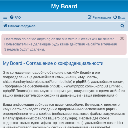
My Board
FAQ
Регистрация
Вход
П
Список форумов
о
Users who do not do anything on the site within 3 weeks will be deleted.
и
Пользователи не делающие будь какие действия на сайте в течения
с
3 недель будут удалены.
к
My Board - Соглашение о конфиденциальности
Это соглашение подробно объясняет, как «My Board» и его
подразделения (в дальнейшем «мы», «наш», «My Board»,
«https://andrey.testprojects.net/forum-bullet») и phpBB (в дальнейшем «они»,
«программное обеспечение phpBB», «www.phpbb.com», «phpBB Limited»,
«phpBB Teams») используют информацию, полученную во время любой из
ваших пользовательских сессий (в дальнейшем «ваша информация»).
Ваша информация собирается двумя способами. Во-первых, просмотр
«My Board» приведёт к созданию программным обеспечением phpBB
определённого числа cookies (небольшие текстовые файлы, загружаемые
в папку временных файлов вашего браузера). Первые две cookie
содержат только идентификатор пользователя (в дальнейшем «user-id»)
и идентификатор анонимной сессии (в дальнейшем «session-id»),