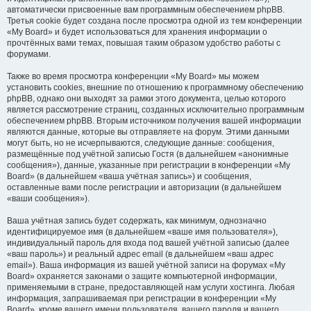
автоматически присвоенные вам программным обеспечением phpBB.
Третья cookie будет создана после просмотра одной из тем конференции
«My Board» и будет использоваться для хранения информации о
прочтённых вами темах, повышая таким образом удобство работы с
форумами.
Также во время просмотра конференции «My Board» мы можем
установить cookies, внешние по отношению к программному обеспечению
phpBB, однако они выходят за рамки этого документа, целью которого
является рассмотрение страниц, созданных исключительно программным
обеспечением phpBB. Вторым источником получения вашей информации
являются данные, которые вы отправляете на форум. Этими данными
могут быть, но не исчерпываются, следующие данные: сообщения,
размещённые под учётной записью Гостя (в дальнейшем «анонимные
сообщения»), данные, указанные при регистрации в конференции «My
Board» (в дальнейшем «ваша учётная запись») и сообщения,
оставленные вами после регистрации и авторизации (в дальнейшем
«ваши сообщения»).
Ваша учётная запись будет содержать, как минимум, однозначно
идентифицируемое имя (в дальнейшем «ваше имя пользователя»),
индивидуальный пароль для входа под вашей учётной записью (далее
«ваш пароль») и реальный адрес email (в дальнейшем «ваш адрес
email»). Ваша информация из вашей учётной записи на форумах «My
Board» охраняется законами о защите компьютерной информации,
применяемыми в стране, предоставляющей нам услуги хостинга. Любая
информация, запрашиваемая при регистрации в конференции «My
Board», кроме вашего имени пользователя, вашего пароля и вашего