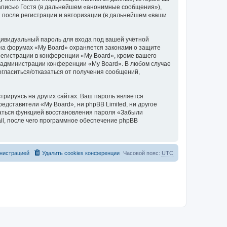
аписью Гостя (в дальнейшем «анонимные сообщения»),
и после регистрации и авторизации (в дальнейшем «ваши
дивидуальный пароль для входа под вашей учётной
 на форумах «My Board» охраняется законами о защите
егистрации в конференции «My Board», кроме вашего
ие администрации конференции «My Board». В любом случае
согласиться/отказаться от получения сообщений,
рируясь на других сайтах. Ваш пароль является
редставители «My Board», ни phpBB Limited, ни другое
оваться функцией восстановления пароля «Забыли
l, после чего программное обеспечение phpBB
нистрацией
Удалить cookies конференции
Часовой пояс:
UTC