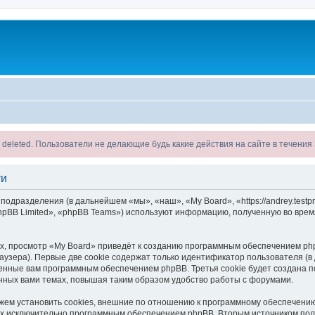
ll be deleted. Пользователи не делающие будь какие действия на сайте в течени
ти
одразделения (в дальнейшем «мы», «наш», «My Board», «https://andrey.testpro
pBB Limited», «phpBB Teams») используют информацию, полученную во врем
, просмотр «My Board» приведёт к созданию программным обеспечением php
узера). Первые две cookie содержат только идентификатор пользователя (в
военные вам программным обеспечением phpBB. Третья cookie будет создана 
нных вами темах, повышая таким образом удобство работы с форумами.
ем установить cookies, внешние по отношению к программному обеспечению 
ных исключительно программным обеспечением phpBB. Вторым источником по