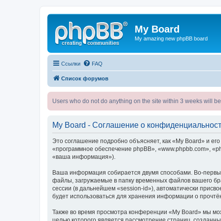
My Board
My amazing new phpBB board
Ссылки
FAQ
Список форумов
Users who do not do anything on the site within 3 weeks wi
My Board - Соглашение о конфиденциальнос
Это соглашение подробно объясняет, как «My Board» и его п
«программное обеспечение phpBB», «www.phpbb.com», «ph
«ваша информация»).
Ваша информация собирается двумя способами. Во-первых
файлы, загружаемые в папку временных файлов вашего бра
сессии (в дальнейшем «session-id»), автоматически прис
будет использоваться для хранения информации о прочтё
Также во время просмотра конференции «My Board» мы мож
целью которого является рассмотрение страниц, создан