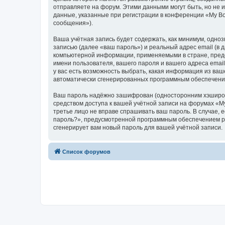
отправляете на форум. Этими данными могут быть, но не
данные, указанные при регистрации в конференции «My Bo
сообщения»).
Ваша учётная запись будет содержать, как минимум, одн
записью (далее «ваш пароль») и реальный адрес email (в
компьютерной информации, применяемыми в стране, предо
имени пользователя, вашего пароля и вашего адреса email
у вас есть возможность выбрать, какая информация из ваш
автоматически сгенерированных программным обеспечени
Ваш пароль надёжно зашифрован (односторонним хэширован
средством доступа к вашей учётной записи на форумах «My 
третье лицо не вправе спрашивать ваш пароль. В случае,
пароль?», предусмотренной программным обеспечением ph
сгенерирует вам новый пароль для вашей учётной записи.
Список форумов