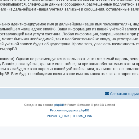
 исчерпываются, следующие данные: сообщения, размещённые под учётной з
ard» (в дальнейшем «ваша учётная запись») и сообщения, оставленные вам
означно идентифицируемое имя (в дальнейшем «ваше имя пользователя»), ин
 дальнейшем «ваш адрес email»). Ваша информация из вашей учётной записи
ставляющей нам услуги хостинга. Любая информация, запрашиваемая при р
, может быть как необходимой, так и необязательной ко вводу, на усмотрен
ей учётной записи будет общедоступна. Кроме того, у вас есть возможность 
ем phpBB.
ием). Однако не рекомендуется использовать этот же самый пароль, регист
Board», пожалуйста, храните его в тайне, ни при каких обстоятельствах ни п
 если вы забудете ваш пароль к вашей учётной записи, вы сможете воспольз
pBB. Вам будет необходимо ввести ваше имя пользователя и ваш адрес emai
Связаться с адми
Создано на основе
phpBB
® Forum Software © phpBB Limited
Русская поддержка phpBB
PRIVACY_LINK
|
TERMS_LINK