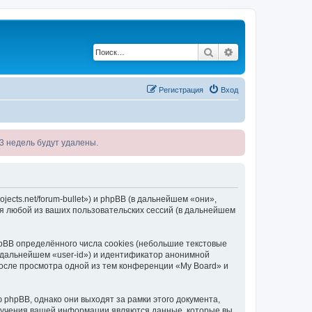
Поиск
Расширенный по
Регистрация
Вход
я 3 недель будут удалены.
jects.net/forum-bullet») и phpBB (в дальнейшем «они»,
я любой из ваших пользовательских сессий (в дальнейшем
BB определённого числа cookies (небольшие текстовые
 дальнейшем «user-id») и идентификатор анонимной
после просмотра одной из тем конференции «My Board» и
phpBB, однако они выходят за рамки этого документа,
лучения вашей информации являются данные, которые вы