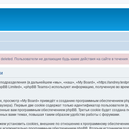
ll be deleted. Пользователи не делающие будь какие действия на сайте в течени
ти
одразделения (в дальнейшем «мы», «наш», «My Board», «https://andrey.testpro
pBB Limited», «phpBB Teams») используют информацию, полученную во врем
, просмотр «My Board» приведёт к созданию программным обеспечением php
узера). Первые две cookie содержат только идентификатор пользователя (в
военные вам программным обеспечением phpBB. Третья cookie будет создана 
нных вами темах, повышая таким образом удобство работы с форумами.
ем установить cookies, внешние по отношению к программному обеспечению 
ных исключительно программным обеспечением phpBB. Вторым источником по