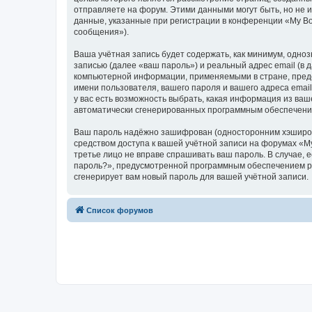
отправляете на форум. Этими данными могут быть, но не
данные, указанные при регистрации в конференции «My Bo
сообщения»).
Ваша учётная запись будет содержать, как минимум, одн
записью (далее «ваш пароль») и реальный адрес email (в
компьютерной информации, применяемыми в стране, предо
имени пользователя, вашего пароля и вашего адреса email
у вас есть возможность выбрать, какая информация из ваш
автоматически сгенерированных программным обеспечени
Ваш пароль надёжно зашифрован (односторонним хэширован
средством доступа к вашей учётной записи на форумах «My 
третье лицо не вправе спрашивать ваш пароль. В случае,
пароль?», предусмотренной программным обеспечением ph
сгенерирует вам новый пароль для вашей учётной записи.
Список форумов