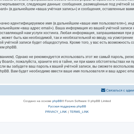
 исчерпываются, следующие данные: сообщения, размещённые под учётной з
ard» (в дальнейшем «ваша учётная запись») и сообщения, оставленные вам
означно идентифицируемое имя (в дальнейшем «ваше имя пользователя»), ин
 дальнейшем «ваш адрес email»). Ваша информация из вашей учётной записи
ставляющей нам услуги хостинга. Любая информация, запрашиваемая при р
, может быть как необходимой, так и необязательной ко вводу, на усмотрен
ей учётной записи будет общедоступна. Кроме того, у вас есть возможность 
ем phpBB.
ием). Однако не рекомендуется использовать этот же самый пароль, регист
Board», пожалуйста, храните его в тайне, ни при каких обстоятельствах ни п
 если вы забудете ваш пароль к вашей учётной записи, вы сможете воспольз
pBB. Вам будет необходимо ввести ваше имя пользователя и ваш адрес emai
Связаться с адми
Создано на основе
phpBB
® Forum Software © phpBB Limited
Русская поддержка phpBB
PRIVACY_LINK
|
TERMS_LINK