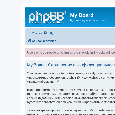
My Board
My amazing new phpBB board
Ссылки
FAQ
Список форумов
Users who do not do anything on the site within 3 weeks wi
My Board - Соглашение о конфиденциальнос
Это соглашение подробно объясняет, как «My Board» и его п
«программное обеспечение phpBB», «www.phpbb.com», «ph
«ваша информация»).
Ваша информация собирается двумя способами. Во-первых
файлы, загружаемые в папку временных файлов вашего бра
сессии (в дальнейшем «session-id»), автоматически прис
будет использоваться для хранения информации о прочтё
Также во время просмотра конференции «My Board» мы мож
целью которого является рассмотрение страниц, создан