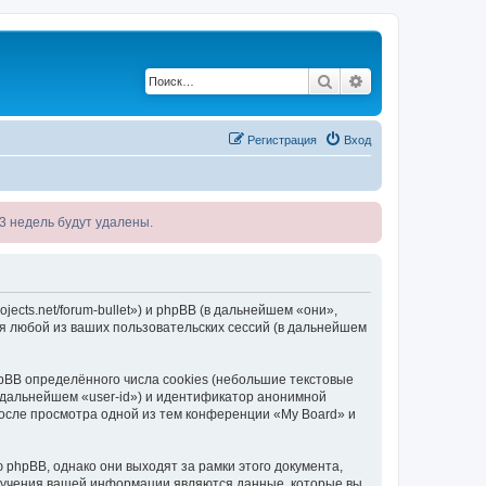
Поиск
Расширенный по
Регистрация
Вход
я 3 недель будут удалены.
jects.net/forum-bullet») и phpBB (в дальнейшем «они»,
я любой из ваших пользовательских сессий (в дальнейшем
BB определённого числа cookies (небольшие текстовые
 дальнейшем «user-id») и идентификатор анонимной
после просмотра одной из тем конференции «My Board» и
phpBB, однако они выходят за рамки этого документа,
лучения вашей информации являются данные, которые вы