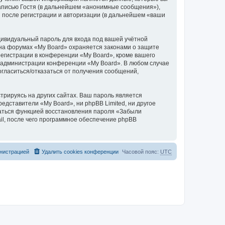
аписью Гостя (в дальнейшем «анонимные сообщения»),
и после регистрации и авторизации (в дальнейшем «ваши
дивидуальный пароль для входа под вашей учётной
 на форумах «My Board» охраняется законами о защите
егистрации в конференции «My Board», кроме вашего
ие администрации конференции «My Board». В любом случае
согласиться/отказаться от получения сообщений,
рируясь на других сайтах. Ваш пароль является
редставители «My Board», ни phpBB Limited, ни другое
оваться функцией восстановления пароля «Забыли
l, после чего программное обеспечение phpBB
нистрацией
Удалить cookies конференции
Часовой пояс:
UTC