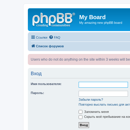
My Board
My amazing new phpBB board
Ссылки
FAQ
Список форумов
Users who do not do anything on the site within 3 weeks wi
Вход
Имя пользователя:
Пароль:
Забыли пароль?
Повторно выслать письмо для акт
Запомнить меня
Скрыть моё пребывание на кон