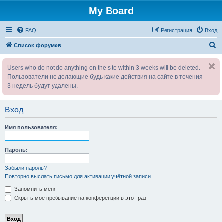
My Board
FAQ
Регистрация
Вход
П
Список форумов
о
Users who do not do anything on the site within 3 weeks will be deleted.
и
Пользователи не делающие будь какие действия на сайте в течения
с
3 недель будут удалены.
к
Вход
Имя пользователя:
Пароль:
Забыли пароль?
Повторно выслать письмо для активации учётной записи
Запомнить меня
Скрыть моё пребывание на конференции в этот раз