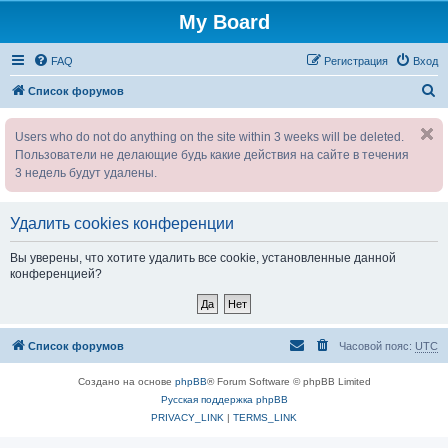
My Board
FAQ
Регистрация
Вход
П
Список форумов
о
Users who do not do anything on the site within 3 weeks will be deleted.
и
Пользователи не делающие будь какие действия на сайте в течения
с
3 недель будут удалены.
к
Удалить cookies конференции
Вы уверены, что хотите удалить все cookie, установленные данной
конференцией?
Список форумов
Часовой пояс:
UTC
Создано на основе
phpBB
® Forum Software © phpBB Limited
Русская поддержка phpBB
PRIVACY_LINK
|
TERMS_LINK