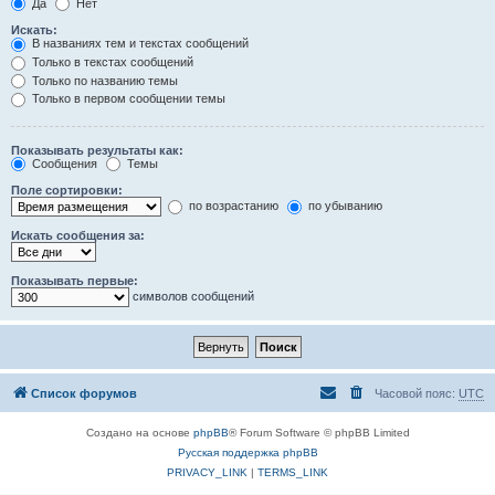
Да
Нет
Искать:
В названиях тем и текстах сообщений
Только в текстах сообщений
Только по названию темы
Только в первом сообщении темы
Показывать результаты как:
Сообщения
Темы
Поле сортировки:
по возрастанию
по убыванию
Искать сообщения за:
Показывать первые:
символов сообщений
Список форумов
Часовой пояс:
UTC
Создано на основе
phpBB
® Forum Software © phpBB Limited
Русская поддержка phpBB
PRIVACY_LINK
|
TERMS_LINK