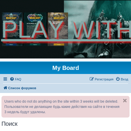
My Board
FAQ
Регистрация
Вход
Список форумов
Users who do not do anything on the site within 3 weeks will be deleted.
Пользователи не делающие будь какие действия на сайте в течения
3 недель будут удалены.
Поиск