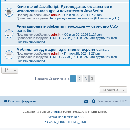
Клиентский JavaScript. Руководство, оглавление и
использование ядра и клиентского JavaScript
Последнее сообщение
admin
«
Сб июн 29, 2024 11:53 am
Добавлено в форуме
Информационные технологии (ИТ или чаще IT)
Анимационные эффекты переходов — свойство CSS
transition
Последнее сообщение
admin
«
Сб июн 29, 2024 11:24 am
Добавлено в форуме
HTML, CSS, JS, PHP и немного других языков
программирования
Мобильная адптация, адаптивная версия сайта..
Последнее сообщение
admin
«
Пт июн 28, 2024 2:27 pm
Добавлено в форуме
HTML, CSS, JS, PHP и немного других языков
программирования
1
2
3
След.
Найдено 52 результата
Перейти
Список форумов
Часовой пояс:
UTC
Создано на основе
phpBB
® Forum Software © phpBB Limited
Русская поддержка phpBB
PRIVACY_LINK
|
TERMS_LINK