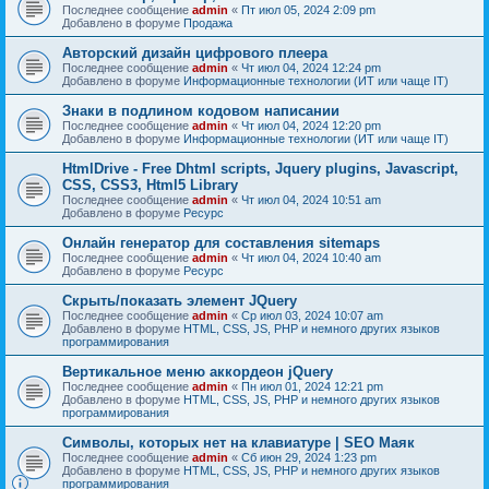
Последнее сообщение
admin
«
Пт июл 05, 2024 2:09 pm
Добавлено в форуме
Продажа
Авторский дизайн цифрового плеера
Последнее сообщение
admin
«
Чт июл 04, 2024 12:24 pm
Добавлено в форуме
Информационные технологии (ИТ или чаще IT)
Знаки в подлином кодовом написании
Последнее сообщение
admin
«
Чт июл 04, 2024 12:20 pm
Добавлено в форуме
Информационные технологии (ИТ или чаще IT)
HtmlDrive - Free Dhtml scripts, Jquery plugins, Javascript,
CSS, CSS3, Html5 Library
Последнее сообщение
admin
«
Чт июл 04, 2024 10:51 am
Добавлено в форуме
Ресурс
Онлайн генератор для составления sitemaps
Последнее сообщение
admin
«
Чт июл 04, 2024 10:40 am
Добавлено в форуме
Ресурс
Скрыть/показать элемент JQuery
Последнее сообщение
admin
«
Ср июл 03, 2024 10:07 am
Добавлено в форуме
HTML, CSS, JS, PHP и немного других языков
программирования
Вертикальное меню аккордеон jQuery
Последнее сообщение
admin
«
Пн июл 01, 2024 12:21 pm
Добавлено в форуме
HTML, CSS, JS, PHP и немного других языков
программирования
Символы, которых нет на клавиатуре | SEO Маяк
Последнее сообщение
admin
«
Сб июн 29, 2024 1:23 pm
Добавлено в форуме
HTML, CSS, JS, PHP и немного других языков
программирования