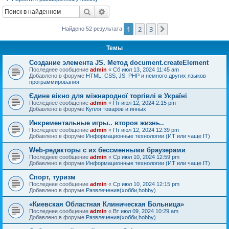
Поиск
Расширенный поиск
1
2
3
След.
Найдено 52 результата
Темы
Создание элемента JS. Метод document.createElement
Последнее сообщение
admin
«
Сб июл 13, 2024 11:45 am
Добавлено в форуме
HTML, CSS, JS, PHP и немного других языков
программирования
Єдине вікно для міжнародної торгівлі в Україні
Последнее сообщение
admin
«
Пт июл 12, 2024 2:15 pm
Добавлено в форуме
Купля товаров и инных
Инкрементальные игры.. второя жизнь..
Последнее сообщение
admin
«
Пт июл 12, 2024 12:39 pm
Добавлено в форуме
Информационные технологии (ИТ или чаще IT)
Web-редакторы с их бессменными браузерами
Последнее сообщение
admin
«
Ср июл 10, 2024 12:59 pm
Добавлено в форуме
Информационные технологии (ИТ или чаще IT)
Спорт, туризм
Последнее сообщение
admin
«
Ср июл 10, 2024 12:15 pm
Добавлено в форуме
Развлечения(хобби,hobby)
«Киевская Областная Клиническая Больница»
Последнее сообщение
admin
«
Вт июл 09, 2024 10:29 am
Добавлено в форуме
Развлечения(хобби,hobby)