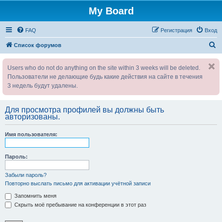
My Board
FAQ
Регистрация
Вход
П
Список форумов
о
Users who do not do anything on the site within 3 weeks will be deleted.
и
Пользователи не делающие будь какие действия на сайте в течения
с
3 недель будут удалены.
к
Для просмотра профилей вы должны быть
авторизованы.
Имя пользователя:
Пароль:
Забыли пароль?
Повторно выслать письмо для активации учётной записи
Запомнить меня
Скрыть моё пребывание на конференции в этот раз