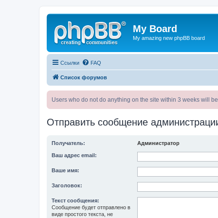
My Board
My amazing new phpBB board
Ссылки
FAQ
Список форумов
Users who do not do anything on the site within 3 weeks wi
Отправить сообщение администраци
Получатель:
Администратор
Ваш адрес email:
Ваше имя:
Заголовок:
Текст сообщения:
Сообщение будет отправлено в
виде простого текста, не