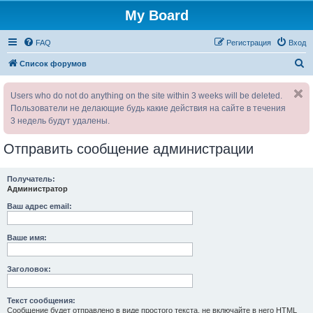
My Board
FAQ
Регистрация
Вход
П
Список форумов
о
Users who do not do anything on the site within 3 weeks will be deleted.
и
Пользователи не делающие будь какие действия на сайте в течения
с
3 недель будут удалены.
к
Отправить сообщение администрации
Получатель:
Администратор
Ваш адрес email:
Ваше имя:
Заголовок:
Текст сообщения:
Сообщение будет отправлено в виде простого текста, не включайте в него HTML