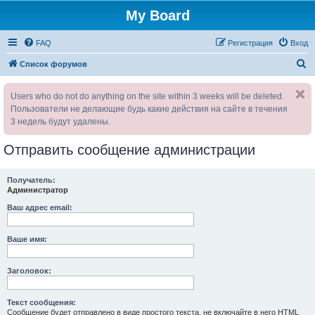
My Board
FAQ
Регистрация
Вход
П
Список форумов
о
Users who do not do anything on the site within 3 weeks will be deleted.
и
Пользователи не делающие будь какие действия на сайте в течения
с
3 недель будут удалены.
к
Отправить сообщение администрации
Получатель:
Администратор
Ваш адрес email:
Ваше имя:
Заголовок:
Текст сообщения:
Сообщение будет отправлено в виде простого текста, не включайте в него HTML