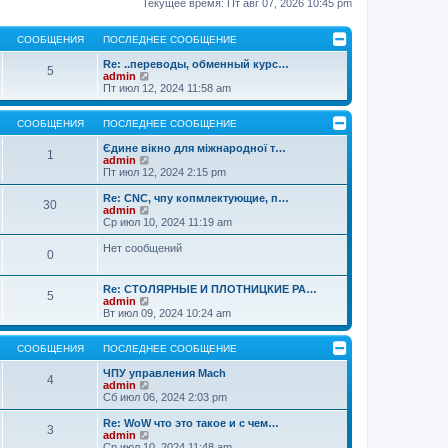
Текущее время: Пт авг 07, 2026 10:45 pm
СООБЩЕНИЯ
ПОСЛЕДНЕЕ СООБЩЕНИЕ
Re: ..переводы, обменный курс…
5
П
admin
е
Пт июл 12, 2024 11:58 am
р
е
й
СООБЩЕНИЯ
ПОСЛЕДНЕЕ СООБЩЕНИЕ
т
и
Єдине вікно для міжнародної т…
1
к
П
admin
п
е
Пт июл 12, 2024 2:15 pm
о
р
с
е
Re: CNC, чпу копмлектующие, п…
30
л
й
П
admin
е
т
е
Ср июл 10, 2024 11:19 am
д
и
р
н
к
е
Нет сообщений
0
е
п
й
м
о
т
у
с
и
Re: СТОЛЯРНЫЕ И ПЛОТНИЦКИЕ РА…
с
л
к
5
П
admin
о
е
п
е
Вт июл 09, 2024 10:24 am
о
д
о
р
б
н
с
е
щ
е
л
й
СООБЩЕНИЯ
ПОСЛЕДНЕЕ СООБЩЕНИЕ
е
м
е
т
н
у
д
и
ЧПУ управления Mach
и
с
н
4
к
П
admin
ю
о
е
п
е
Сб июл 06, 2024 2:03 pm
о
м
о
р
б
у
с
е
Re: WoW что это такое и с чем…
щ
с
3
л
й
П
admin
е
о
е
т
е
Ср июл 10, 2024 11:48 am
н