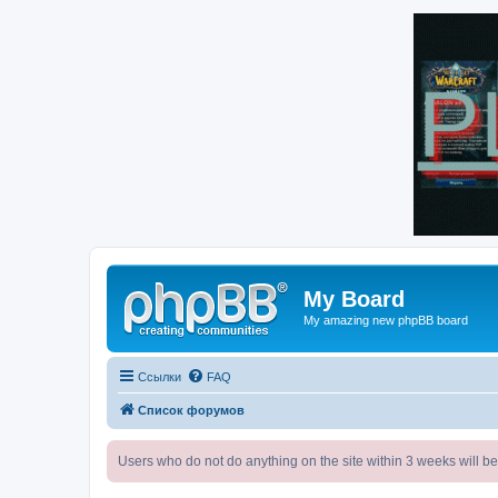
My Board
My amazing new phpBB board
Ссылки
FAQ
Список форумов
Users who do not do anything on the site within 3 weeks wi