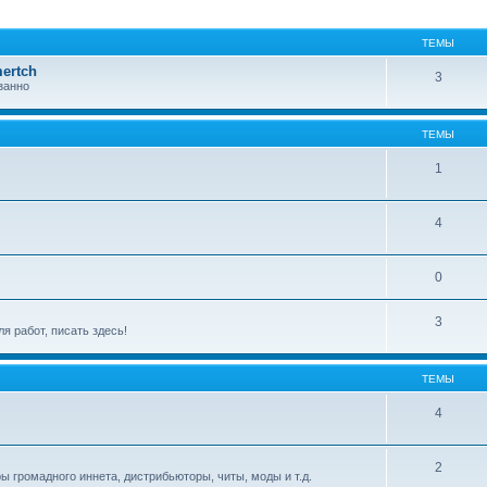
ТЕМЫ
ertch
3
занно
ТЕМЫ
1
4
0
3
я работ, писать здесь!
ТЕМЫ
4
2
оры громадного иннета, дистрибьюторы, читы, моды и т.д.