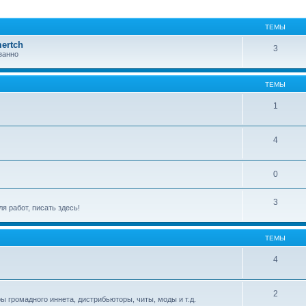
ТЕМЫ
ertch
3
занно
ТЕМЫ
1
4
0
3
я работ, писать здесь!
ТЕМЫ
4
2
оры громадного иннета, дистрибьюторы, читы, моды и т.д.