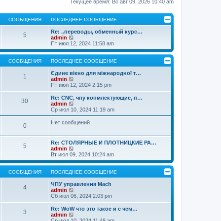
Текущее время: Вс авг 09, 2026 10:40 am
СООБЩЕНИЯ
ПОСЛЕДНЕЕ СООБЩЕНИЕ
Re: ..переводы, обменный курс…
5
П
admin
е
Пт июл 12, 2024 11:58 am
р
е
й
СООБЩЕНИЯ
ПОСЛЕДНЕЕ СООБЩЕНИЕ
т
и
Єдине вікно для міжнародної т…
1
к
П
admin
п
е
Пт июл 12, 2024 2:15 pm
о
р
с
е
Re: CNC, чпу копмлектующие, п…
30
л
й
П
admin
е
т
е
Ср июл 10, 2024 11:19 am
д
и
р
н
к
е
Нет сообщений
0
е
п
й
м
о
т
у
с
и
Re: СТОЛЯРНЫЕ И ПЛОТНИЦКИЕ РА…
с
л
к
5
П
admin
о
е
п
е
Вт июл 09, 2024 10:24 am
о
д
о
р
б
н
с
е
щ
е
л
й
СООБЩЕНИЯ
ПОСЛЕДНЕЕ СООБЩЕНИЕ
е
м
е
т
н
у
д
и
ЧПУ управления Mach
и
с
н
4
к
П
admin
ю
о
е
п
е
Сб июл 06, 2024 2:03 pm
о
м
о
р
б
у
с
е
Re: WoW что это такое и с чем…
щ
с
3
л
й
П
admin
е
о
е
т
е
Ср июл 10, 2024 11:48 am
н