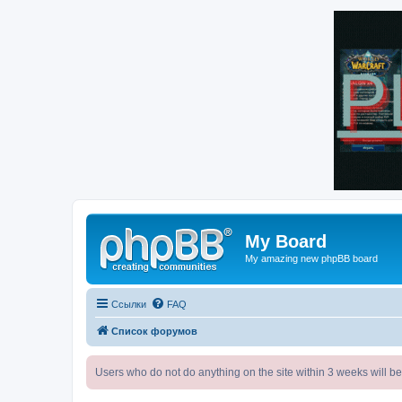
My Board
My amazing new phpBB board
Ссылки
FAQ
Список форумов
Users who do not do anything on the site within 3 weeks wi